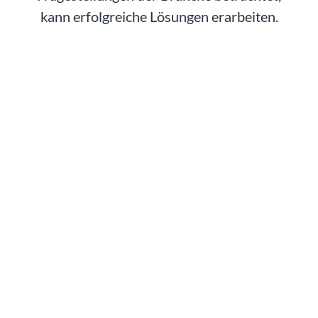
kann erfolgreiche Lösungen erarbeiten.
Destinationsmanagement
W
ir unterstützen Sie dabei, Ihre Destination auf die
sich rasant verändernden Marktbedingungen
einzustellen. Was Sie brauchen sind
zukunftsfähige (Finanzierungs-)Strategien, eine clevere
Aufgabenteilung und Herzblut für den Tourismus.
Destinationen nachhaltig managen
Wir wissen wie