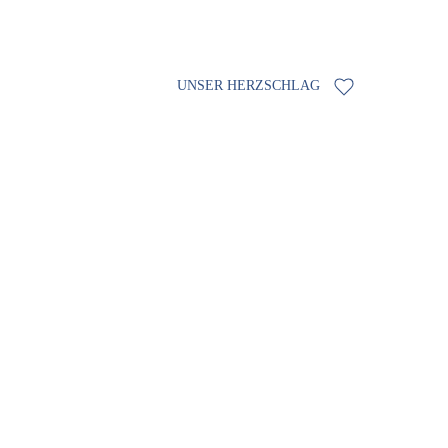
Wir schätzen unsere Unterschiede un
Tourismus. Die Neugier für aktuelle
UNSER HERZSCHLAG