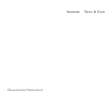
Startseite
News & Even
ISCHER
HECK
 & Events tatsächlich?
Ökonomischer Faktencheck