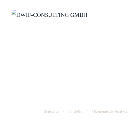
Zum Hauptinhalt springen
ÖKONOM
FAKTENC
Was bringen Freizeitangebote
Startseite
Portfolio
Ökonomische Analysen