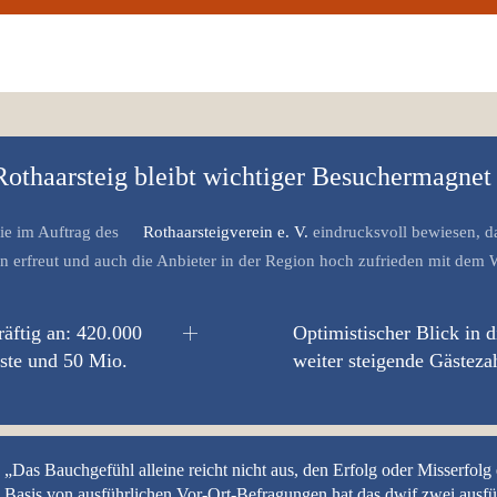
Rothaarsteig bleibt wichtiger Besuchermagnet
ie im Auftrag des
Rothaarsteigverein e. V.
eindrucksvoll bewiesen, 
ten erfreut und auch die Anbieter in der Region hoch zufrieden mit dem
äftig an: 420.000
Optimistischer Blick in 
ste und 50 Mio.
weiter steigende Gästeza
„Das Bauchgefühl alleine reicht nicht aus, den Erfolg oder Misserfolg 
Basis von ausführlichen Vor-Ort-Befragungen hat das dwif zwei ausf