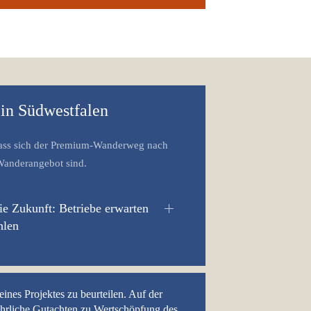
 in Südwestfalen
dass sich der Premium-Wanderweg nach
 Wanderangebot sind.
die Zukunft: Betriebe erwarten
hlen
eines Projektes zu beurteilen. Auf der
ührliche Gutachten zu Wertschöpfung des