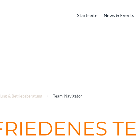
Startseite
News & Events
AVIGATOR
r Betriebe im Tourismus
lung & Betriebsberatung
Team-Navigator
FRIEDENES TE