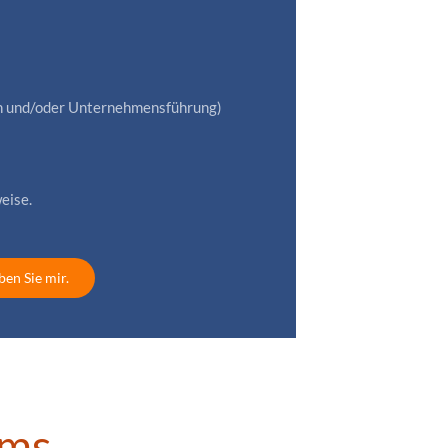
n und/oder Unternehmensführung)
eise.
en Sie mir.
ams