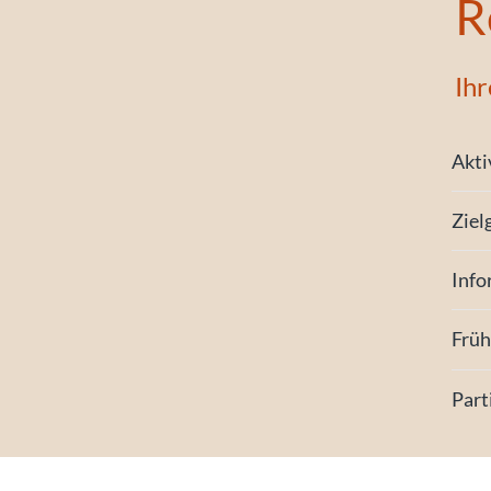
R
Ihr
Akti
Ziel
Info
Frü
Part