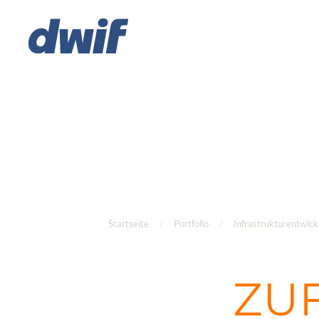
Zum Hauptinhalt springen
TEAM-N
Mitarbeitendenbefragung fü
Startseite
Portfolio
Infrastrukturentwick
ZU