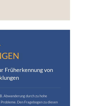
-
NGEN
ur Früherkennung von
cklungen
z.B. Abwanderung durch zu hohe
e Probleme. Den Fragebogen zu diesen