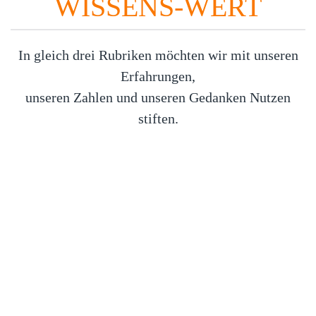
WISSENS-WERT
In gleich drei Rubriken möchten wir mit unseren
Erfahrungen,
unseren Zahlen und unseren Gedanken Nutzen
stiften.
PRAXISTIPPS
Wir sind überzeugt, dass der Tourismus (mehr) Austausch und
Wissenstransfer braucht. Wir möchten unseren Beitrag dazu leisten
und Sie mit praxisnahen Tipps in Ihrer Arbeit unterstützen.
Ich möchte mehr erfahren!
ZAHL