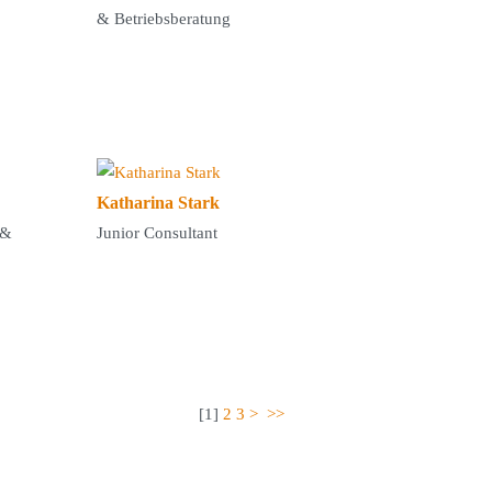
& Betriebsberatung
Katharina Stark
 &
Junior Consultant
[
1
]
2
3
>
>>