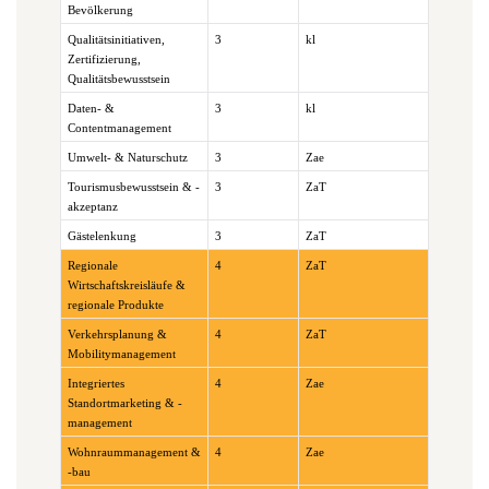
Bevölkerung
Qualitätsinitiativen,
3
kl
Zertifizierung,
Qualitätsbewusstsein
Daten- &
3
kl
Contentmanagement
Umwelt- & Naturschutz
3
Zae
Tourismusbewusstsein & -
3
ZaT
akzeptanz
Gästelenkung
3
ZaT
Regionale
4
ZaT
Wirtschaftskreisläufe &
regionale Produkte
Verkehrsplanung &
4
ZaT
Mobilitymanagement
Integriertes
4
Zae
Standortmarketing & -
management
Wohnraummanagement &
4
Zae
-bau