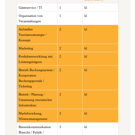
Gästeservice / TI
1
kl
Organisation von
1
kl
Veranstaltungen
Aufstellen
2
kl
Tourismusstrategie /
Konzept
Marketing
2
kl
Produktentwicklung mit
2
kl
Leistungsträgern
Betrieb Buchungssystem /
2
kl
Kooperation
Buchungsportale /
Ticketing
Betrieb / Planung /
2
kl
Umsetzung touristischer
Infrastruktur
Marktforschung,
2
kl
Wissensmanagement
Binnenkommunikation
3
kl
Branche / Politik /