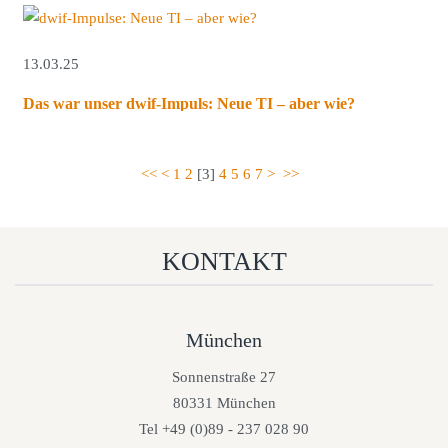
13.03.25
Das war unser dwif-Impuls: Neue TI – aber wie?
<<
<
1
2
[
3
]
4
5
6
7
>
>>
KONTAKT
München
Sonnenstraße 27
80331 München
Tel +49 (0)89 - 237 028 90