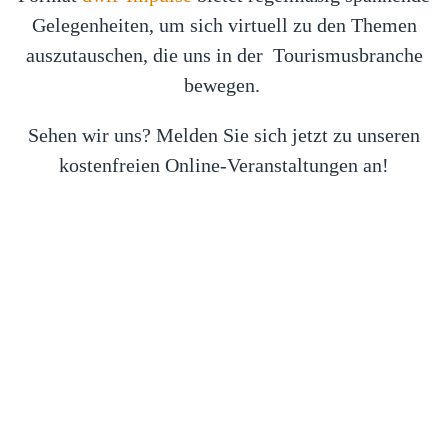
Gelegenheiten, um sich virtuell zu den Themen
auszutauschen, die uns in der Tourismusbranche
bewegen.
Sehen wir uns? Melden Sie sich jetzt zu unseren
kostenfreien Online-Veranstaltungen an!
Unser nächster dwif-Impuls
4
7
2
1
0
2
1
7
:
:
:
Tage
Stunden
Minuten
Sekunden
CAMPINGBOOM ODER NEUE