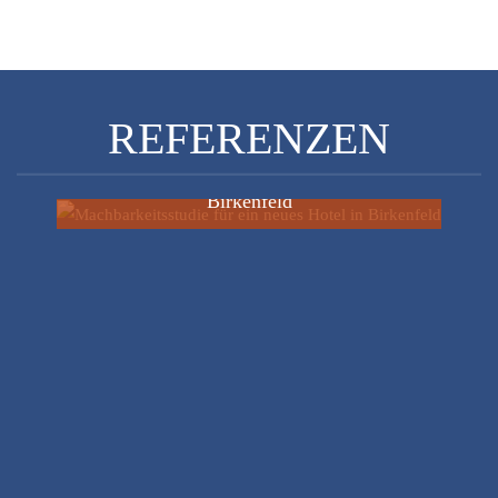
REFERENZEN
Konzeptprüfung & Wirtschaftlichkeitsanalyse für
Deutsches Meeresmuseum / Ozeaneum,
Erweiterungsplanung Quartier 65 in Stralsund
Referenz: fwi hamburg (externer Link)