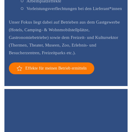
Arbeitsplatzeffekte
Vorleistungsverflechtungen bei den Lieferant*innen
Unser Fokus liegt dabei auf Betrieben aus dem Gastgewerbe
(Hotels, Camping- & Wohnmobilstellplätze,
Gastronomiebetriebe) sowie dem Freizeit- und Kultursektor
(Thermen, Theater, Museen, Zoo, Erlebnis- und
Besucherzentren, Freizeitparks etc.).
Effekte für meinen Betrieb ermitteln
Ökonomische
Effekte
durch
das
Bremer
Stadtmusikantenhaus