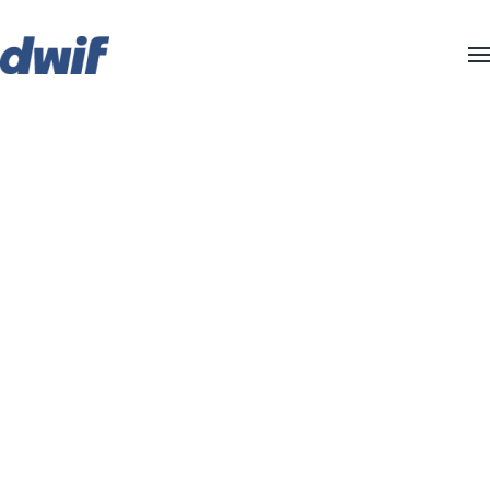
Zum Hauptinhalt springen
INFRASTRUKTURENT
&
BETRIEBSBERATUNG
Wir setzen Potenziale in Wert.