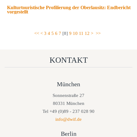
Kulturtouristische Profilierung der Oberlausitz: Endbericht
vorgestellt
<<
<
3
4
5
6
7
[
8
]
9
10
11
12
>
>>
KONTAKT
München
Sonnenstraße 27
80331 München
Tel +49 (0)89 - 237 028 90
info@dwif.de
Berlin