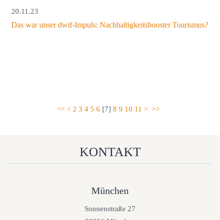
20.11.23
Das war unser dwif-Impuls: Nachhaltigkeitsbooster Tourismus?
<<
<
2
3
4
5
6
[
7
]
8
9
10
11
>
>>
KONTAKT
München
Sonnenstraße 27