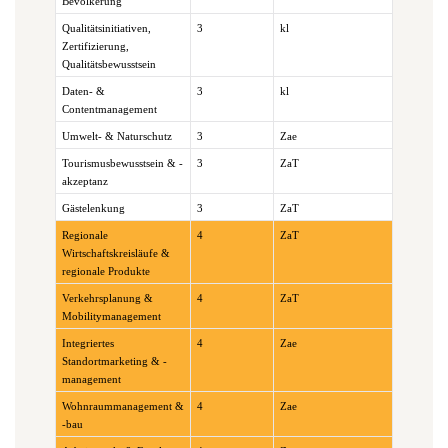
Bevölkerung
Qualitätsinitiativen,
3
kl
Zertifizierung,
Qualitätsbewusstsein
Daten- &
3
kl
Contentmanagement
Umwelt- & Naturschutz
3
Zae
Tourismusbewusstsein & -
3
ZaT
akzeptanz
Gästelenkung
3
ZaT
Regionale
4
ZaT
Wirtschaftskreisläufe &
regionale Produkte
Verkehrsplanung &
4
ZaT
Mobilitymanagement
Integriertes
4
Zae
Standortmarketing & -
management
Wohnraummanagement &
4
Zae
-bau