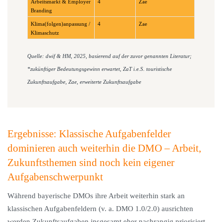
Arbeitsmarkt & Employer
4
Zae
Branding
Klima(folgen)anpassung /
4
Zae
Klimaschutz
Quelle: dwif & HM, 2025, basierend auf der zuvor genannten Literatur;
*zukünftiger Bedeutungsgewinn erwartet, ZaT i.e.S. touristische
Zukunftsaufgabe, Zae, erweiterte Zukunftsaufgabe
Ergebnisse: Klassische Aufgabenfelder
dominieren auch weiterhin die DMO – Arbeit,
Zukunftsthemen sind noch kein eigener
Aufgabenschwerpunkt
Während bayerische DMOs ihre Arbeit weiterhin stark an
klassischen Aufgabenfeldern (v. a. DMO 1.0/2.0) ausrichten
werden Zukunftsaufgaben insgesamt eher nachrangig priorisiert –