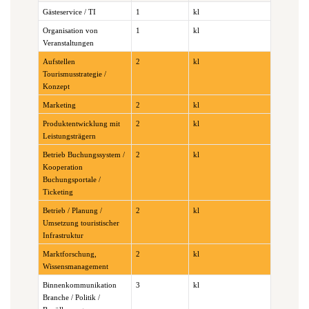
Gästeservice / TI
1
kl
Organisation von
1
kl
Veranstaltungen
Aufstellen
2
kl
Tourismusstrategie /
Konzept
Marketing
2
kl
Produktentwicklung mit
2
kl
Leistungsträgern
Betrieb Buchungssystem /
2
kl
Kooperation
Buchungsportale /
Ticketing
Betrieb / Planung /
2
kl
Umsetzung touristischer
Infrastruktur
Marktforschung,
2
kl
Wissensmanagement
Binnenkommunikation
3
kl
Branche / Politik /